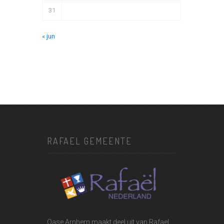
31
« jun
RAFAEL GEMEENTE
Oase Arnhem maakt deel uit van
Rafael