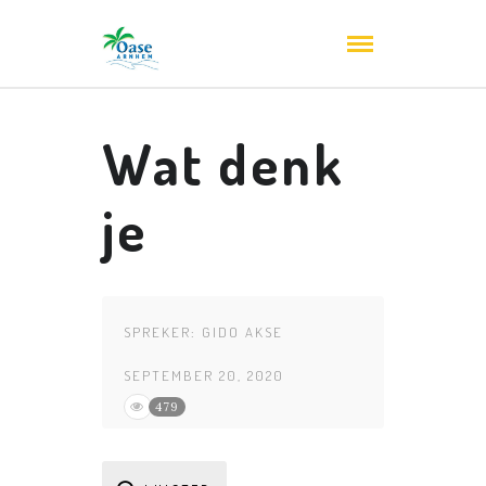
Wat denk
je
SPREKER:
GIDO AKSE
SEPTEMBER 20, 2020
479