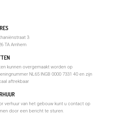
RES
haniënstraat 3
26 TA Arnhem
FTEN
ften kunnen overgemaakt worden op
keningnummer NL65 INGB 0000 7331 40
en zijn
caal aftrekbaar
RHUUR
or verhuur van het gebouw kunt u contact op
en door een bericht te sturen.