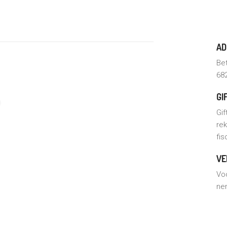
AD
Bet
68
GI
Gi
re
fis
VE
Vo
nem