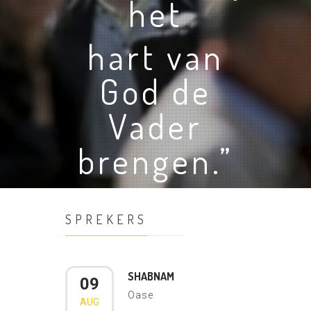
het
hart van
God de
Vader
brengen.”
SPREKERS
SHABNAM
09
Oase
AUG