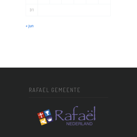
31
« jun
RAFAEL GEMEENTE