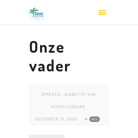
Onze
vader
SPREKER:
JEANETTE VAN
SCHUYLENBURG
DECEMBER 13, 2020
403