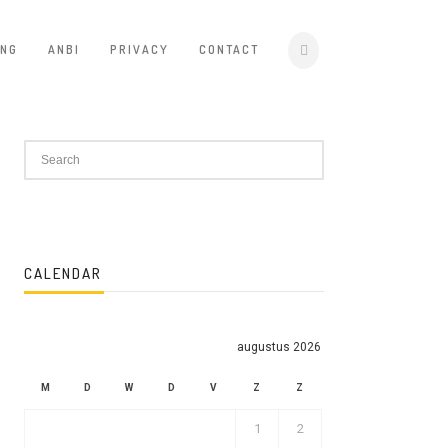
ING
ANBI
PRIVACY
CONTACT
CALENDAR
augustus 2026
M
D
W
D
V
Z
Z
1
2