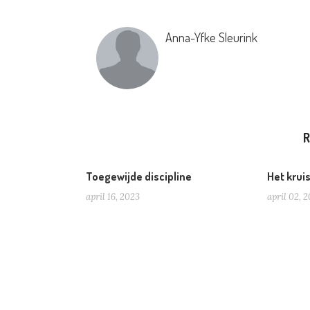
Anna-Yfke Sleurink
R
Toegewijde discipline
Het krui
april 16, 2023
april 02, 