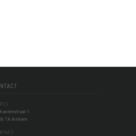
ONTACT
RES
haniënstraat 1
26 TA Arnhem
NTACT