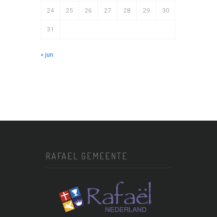
24
25
26
27
28
29
30
31
« jun
RAFAEL GEMEENTE