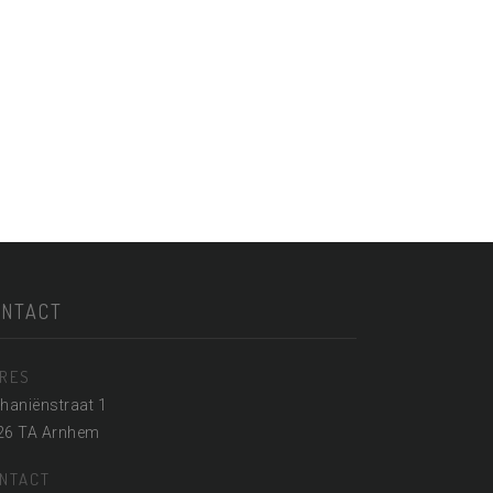
ONTACT
RES
haniënstraat 1
26 TA Arnhem
NTACT