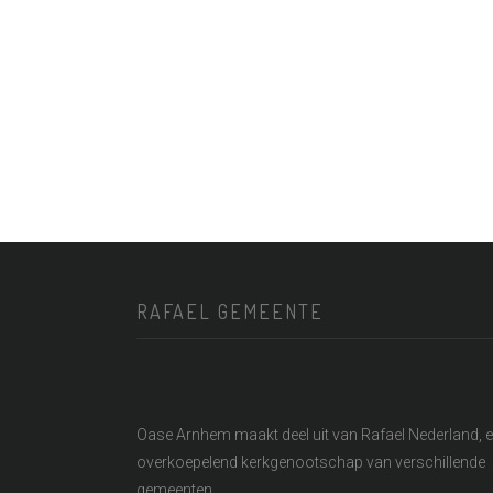
RAFAEL GEMEENTE
Oase Arnhem maakt deel uit van
Rafael Nederland
, 
overkoepelend kerkgenootschap van verschillende
gemeenten.