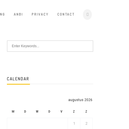
ING
ANBI
PRIVACY
CONTACT
CALENDAR
augustus 2026
M
D
W
D
V
Z
Z
1
2