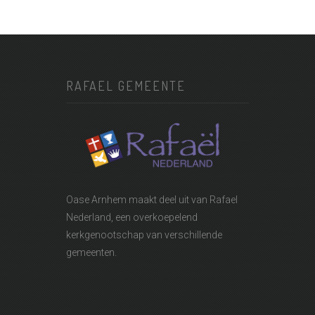
RAFAEL GEMEENTE
Oase Arnhem maakt deel uit van
Rafael
Nederland
, een overkoepelend
kerkgenootschap van verschillende
gemeenten.