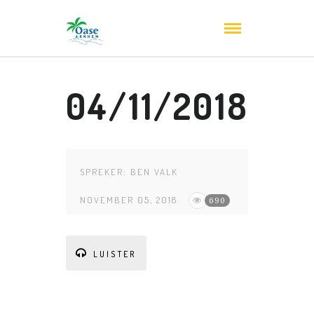
04/11/2018
SPREKER:
BEN VALK
NOVEMBER 05, 2018
690
LUISTER