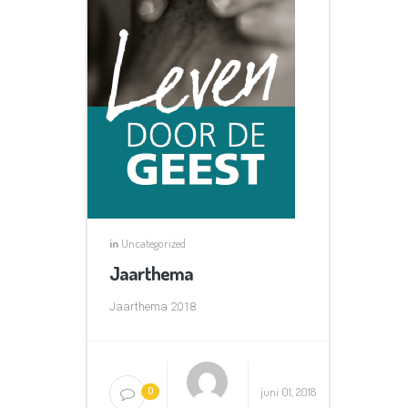
in
Uncategorized
Jaarthema
Jaarthema 2018
juni 01, 2018
0