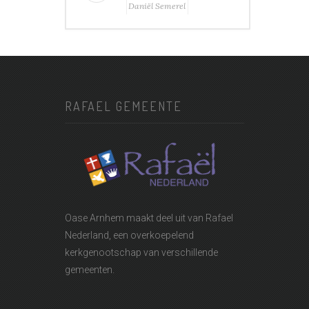
Daniël Semerel
RAFAEL GEMEENTE
Oase Arnhem maakt deel uit van
Rafael
Nederland
, een overkoepelend
kerkgenootschap van verschillende
gemeenten.