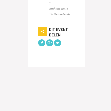
1
Arnhem
,
6826
TA
Netherlands
DIT EVENT
DELEN