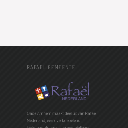
RAFAEL GEMEENTE
Oase Arnhem maakt deel uit van
Rafael
Nederland
, een overkoepelend
kerkgenootschap van verschillende