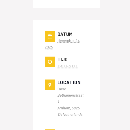
DATUM
december 24,
2025
TIJD
19:00 - 21:00
LOCATION
Oase
Bethaniënstraat
1
Arnhem
,
6826
TA
Netherlands