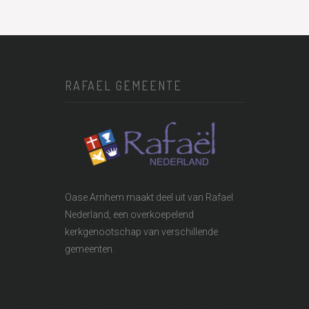
RAFAEL GEMEENTE
Oase Arnhem maakt deel uit van
Rafael
Nederland
, een overkoepelend
kerkgenootschap van verschillende
gemeenten.