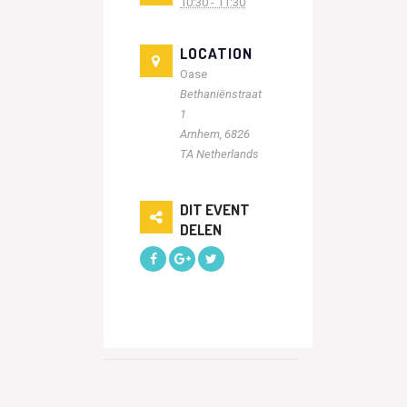
10:30 - 11:30
LOCATION
Oase
Bethaniënstraat
1
Arnhem
,
6826
TA
Netherlands
DIT EVENT
DELEN